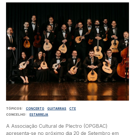
Imagem
TÓPICOS
CONCERTO
GUITARRAS
CTE
CONCELHO
ESTARREJA
A Associação Cultural de Plectro (OPGBAC)
apresenta-se no próximo dia 20 de Setembro em