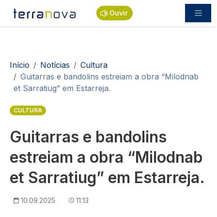
Passar para o conteúdo principal
Ouvir
Navegação estrutural
Início
Notícias
Cultura
Guitarras e bandolins estreiam a obra “Milodnab
et Sarratiug” em Estarreja.
CULTURA
Guitarras e bandolins
estreiam a obra “Milodnab
et Sarratiug” em Estarreja.
10.09.2025
11:13