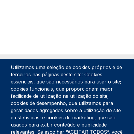
Utilizamos uma seleção de cookies próprios e de
terceiros nas páginas deste site: Cookies
essenciais, que são necessários para usar o site;
cookies funcionais, que proporcionam maior
facilidade de utilização na utilização do site;
Tel:
234 390 100
Fax:
234 390 100
cookies de desempenho, que utilizamos para
gerar dados agregados sobre a utilização do site
Endereço Postal
Apartado 42
e estatísticas; e cookies de marketing, que são
Rua Gil Eanes 31
usados para exibir conteúdo e publicidade
3834-908 Gafanha da Nazaré
relevantes. Se escolher “ACEITAR TODOS”, você