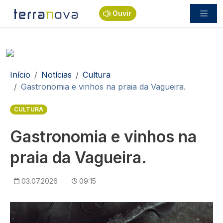
Passar para o conteúdo principal
Ouvir
Navegação estrutural
Início
Notícias
Cultura
Gastronomia e vinhos na praia da Vagueira.
CULTURA
Gastronomia e vinhos na
praia da Vagueira.
03.07.2026
09:15
Imagem