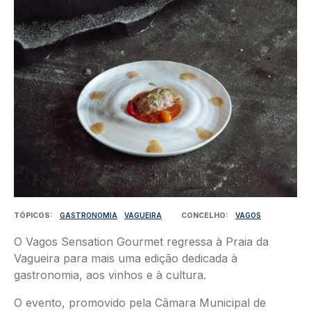
TÓPICOS
GASTRONOMIA
VAGUEIRA
CONCELHO
VAGOS
O Vagos Sensation Gourmet regressa à Praia da
Vagueira para mais uma edição dedicada à
gastronomia, aos vinhos e à cultura.
O evento, promovido pela Câmara Municipal de