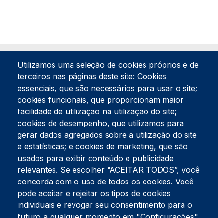
Utilizamos uma seleção de cookies próprios e de
terceiros nas páginas deste site: Cookies
essenciais, que são necessários para usar o site;
cookies funcionais, que proporcionam maior
facilidade de utilização na utilização do site;
Tel:
234 390 100
Fax:
234 390 100
cookies de desempenho, que utilizamos para
gerar dados agregados sobre a utilização do site
Endereço Postal
Apartado 42
e estatísticas; e cookies de marketing, que são
Rua Gil Eanes 31
usados para exibir conteúdo e publicidade
3834-908 Gafanha da Nazaré
relevantes. Se escolher “ACEITAR TODOS”, você
concorda com o uso de todos os cookies. Você
Estúdios
pode aceitar e rejeitar os tipos de cookies
Rua Prior Guerra
Edifício do Centro Cultural da Gafanha da Nazaré
individuais e revogar seu consentimento para o
3830-556 Gafanha da Nazaré
futuro a qualquer momento em "Configurações".