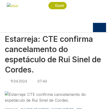
Navegação estrutural
Passar para o conteúdo principal
Início
Notícias
Cultura
Ouvir
Estarreja: CTE confirma cancelamento do
espetáculo de Rui Sinel de Cordes.
CULTURA
Estarreja: CTE confirma
cancelamento do
espetáculo de Rui Sinel de
Cordes.
11.04.2024
07:44
Imagem