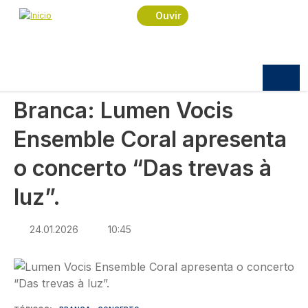
Navegação estrutural
Passar para o conteúdo principal
Início
Notícias
Cultura
Ouvir
Branca: Lumen Vocis Ensemble Coral apresenta o
concerto “Das trevas à luz”.
CULTURA
Branca: Lumen Vocis
Ensemble Coral apresenta
o concerto “Das trevas à
luz”.
24.01.2026
10:45
Imagem