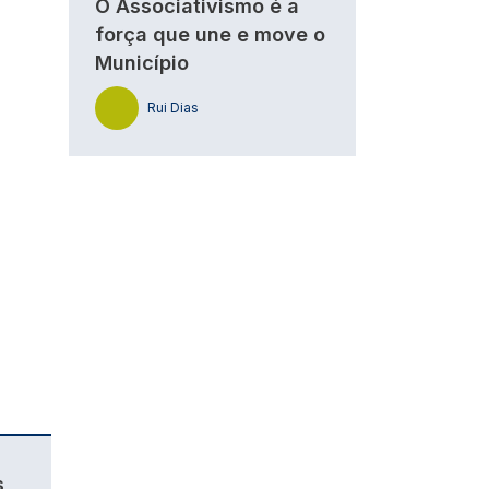
O Associativismo é a
força que une e move o
Município
Rui Dias
s