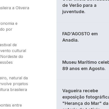
de Verão para a
ileira a Oliveira
juventude.
tronomia e
ido por
FAD'AGOSTO em
Anadia.
estival de
vento cultural
 Nordeste do
Museu Marítimo cele
ressões
89 anos em Agosto.
eiro, natural da
nvolve projetos
tura brasileira
Vagueira recebe
exposição fotográfic
"Herança do Mar" da
pontes entre