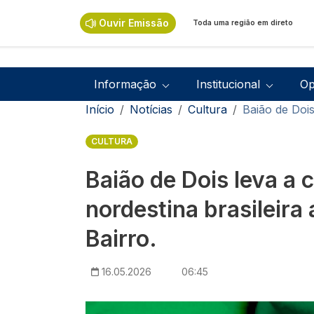
Passar para o conteúdo principal
Ouvir Emissão
Toda uma região em direto
Navegação principal
Informação
Institucional
Op
Navegação estrutural
Início
Notícias
Cultura
Baião de Dois
CULTURA
Baião de Dois leva a 
nordestina brasileira 
Bairro.
16.05.2026
06:45
Imagem