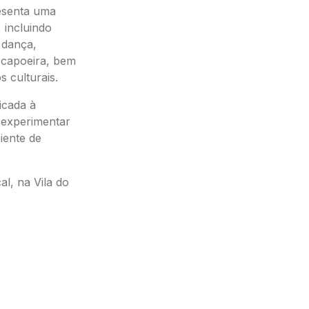
resenta uma
 incluindo
 dança,
 capoeira, bem
 culturais.
icada à
 experimentar
iente de
al, na Vila do