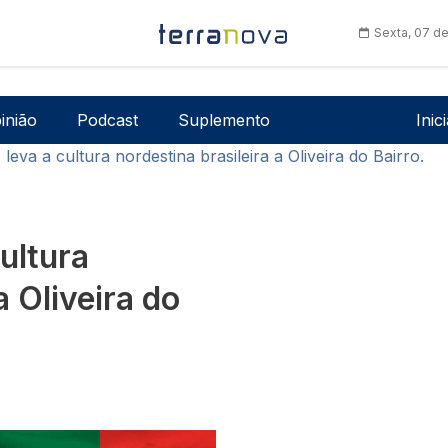
Sexta, 07 d
Men
inião
Podcast
Suplemento
Inic
 leva a cultura nordestina brasileira a Oliveira do Bairro.
cultura
a Oliveira do