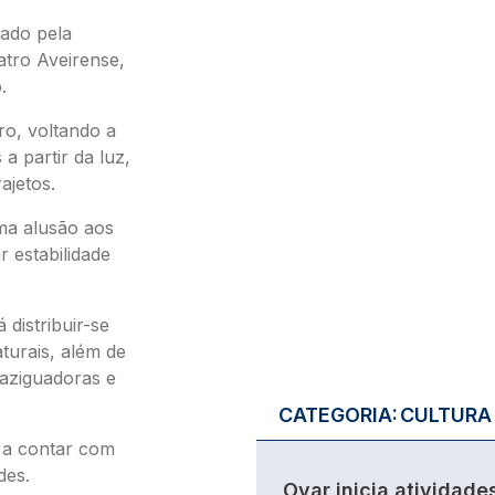
zado pela
atro Aveirense,
.
ro, voltando a
a partir da luz,
ajetos.
ma alusão aos
 estabilidade
 distribuir-se
turais, além de
paziguadoras e
CATEGORIA:
CULTURA
á a contar com
des.
Ovar inicia atividade