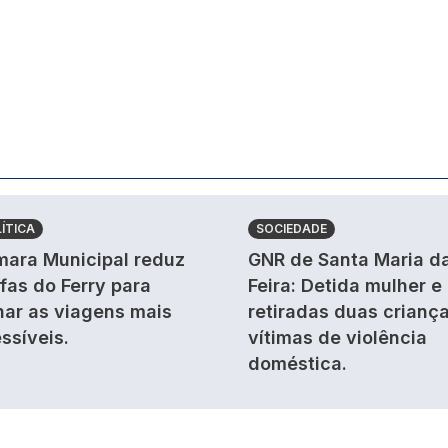
ÍTICA
SOCIEDADE
ara Municipal reduz
GNR de Santa Maria d
ifas do Ferry para
Feira: Detida mulher e
nar as viagens mais
retiradas duas crianç
ssíveis.
vítimas de violência
doméstica.