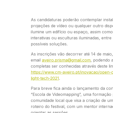
As candidaturas poderão contemplar instal
projeções de vídeo ou qualquer outro disp
ilumine um edifício ou espaço, assim como
interativas ou esculturas iluminadas, entre
possíveis soluções.
As inscrições vão decorrer até 14 de maio,
email
aveiro.prisma@gmail.com
, podendo 
completas ser conhecidas através deste li
https://www.cm-aveiro.pt/inovacao/open-c
light-tech-2021
.
Para breve fica ainda o lançamento da co
“Escola de Videomapping”, uma formação 
comunidade local que visa a criação de u
roteiro do festival, com um mentor interna
orientar as sessões.