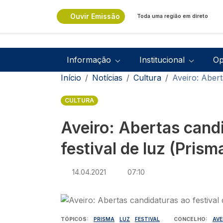
Passar para o conteúdo principal
Ouvir Emissão
Toda uma região em direto
Navegação principal
Informação
Institucional
Op
Navegação estrutural
Início
Notícias
Cultura
Aveiro: Abert
CULTURA
Aveiro: Abertas cand
festival de luz (Prism
14.04.2021
07:10
Imagem
TÓPICOS
PRISMA
LUZ
FESTIVAL
CONCELHO
AVE