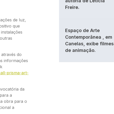
autoria de Letícia
Freire.
ações de luz,
ositivo que
Espaço de Arte
 instalações
Contemporânea , em
 outras
Canelas, exibe filmes
de animação.
 através do
as informações
nk
all-prisma-art-
nvocatória da
para a
ma obra para o
cional a