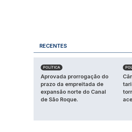
RECENTES
POLÍTICA
POL
Aprovada prorrogação do
Câm
prazo da empreitada de
tar
expansão norte do Canal
tor
de São Roque.
ace