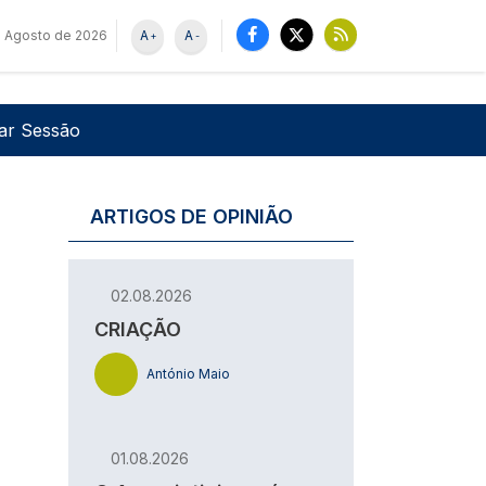
e Agosto de 2026
A
A
+
-
u de utilizador
Pesquisar
iar Sessão
ARTIGOS DE OPINIÃO
02.08.2026
CRIAÇÃO
António Maio
01.08.2026