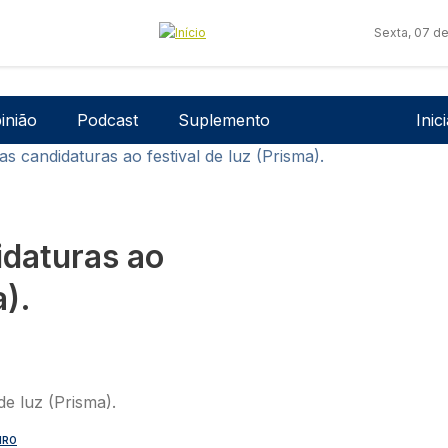
Sexta, 07 d
Men
inião
Podcast
Suplemento
Inic
as candidaturas ao festival de luz (Prisma).
idaturas ao
a).
IRO