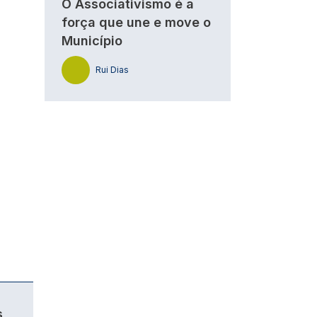
O Associativismo é a
força que une e move o
Município
Rui Dias
s