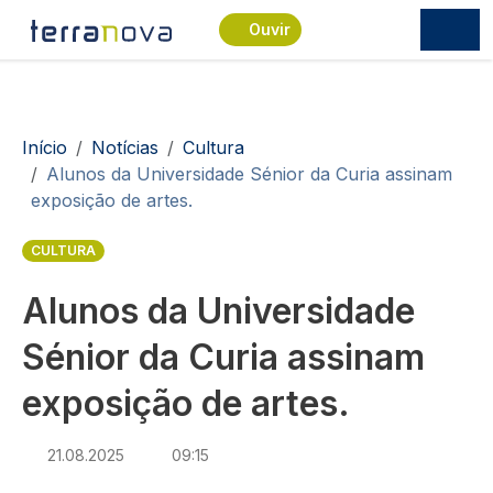
Passar para o conteúdo principal
Ouvir
Navegação estrutural
Início
Notícias
Cultura
Alunos da Universidade Sénior da Curia assinam
exposição de artes.
CULTURA
Alunos da Universidade
Sénior da Curia assinam
exposição de artes.
21.08.2025
09:15