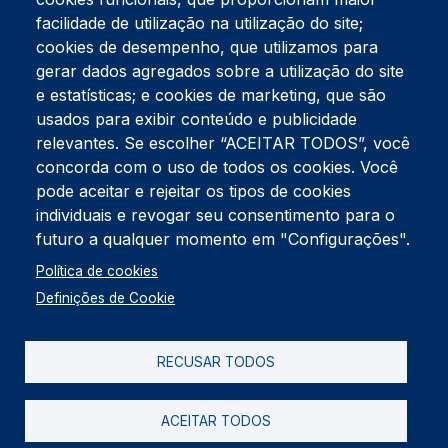
facilidade de utilização na utilização do site;
Tel:
234 390 100
Fax:
234 390 100
cookies de desempenho, que utilizamos para
Endereço Postal
gerar dados agregados sobre a utilização do site
Apartado 42
e estatísticas; e cookies de marketing, que são
Rua Gil Eanes 31
usados para exibir conteúdo e publicidade
3834-908 Gafanha da Nazaré
relevantes. Se escolher “ACEITAR TODOS”, você
concorda com o uso de todos os cookies. Você
Estúdios
pode aceitar e rejeitar os tipos de cookies
Rua Prior Guerra
Edifício do Centro Cultural da Gafanha da Nazaré
individuais e revogar seu consentimento para o
3830-556 Gafanha da Nazaré
futuro a qualquer momento em "Configurações".
Rodapé
Política de cookies
Cookies
Política de Privacidade
Definições de Cookie
Livro de reclamações
RECUSAR TODOS
2026 @ Informação de Copyright
ACEITAR TODOS