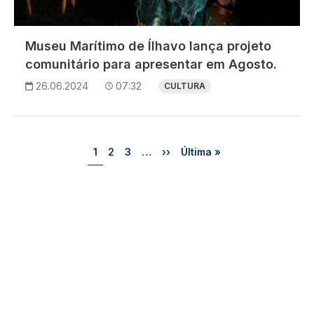
Museu Marítimo de Ílhavo lança projeto
comunitário para apresentar em Agosto.
26.06.2024
07:32
CULTURA
Paginação
Página
Página
Página
Próxima página
Última página
1
2
3
…
››
Última »