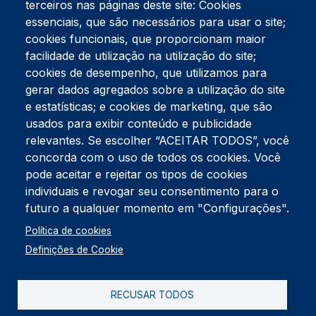
terceiros nas páginas deste site: Cookies
essenciais, que são necessários para usar o site;
cookies funcionais, que proporcionam maior
facilidade de utilização na utilização do site;
Tel:
234 390 100
Fax:
234 390 100
cookies de desempenho, que utilizamos para
Endereço Postal
gerar dados agregados sobre a utilização do site
Apartado 42
e estatísticas; e cookies de marketing, que são
Rua Gil Eanes 31
usados para exibir conteúdo e publicidade
3834-908 Gafanha da Nazaré
relevantes. Se escolher “ACEITAR TODOS”, você
concorda com o uso de todos os cookies. Você
Estúdios
pode aceitar e rejeitar os tipos de cookies
Rua Prior Guerra
Edifício do Centro Cultural da Gafanha da Nazaré
individuais e revogar seu consentimento para o
3830-556 Gafanha da Nazaré
futuro a qualquer momento em "Configurações".
Rodapé
Política de cookies
Cookies
Política de Privacidade
Definições de Cookie
Livro de reclamações
RECUSAR TODOS