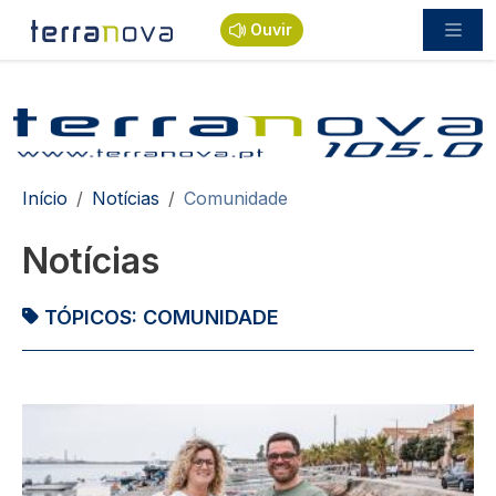
Passar para o conteúdo principal
Ouvir
Navegação estrutural
Início
Notícias
Comunidade
Notícias
TÓPICOS:
COMUNIDADE
Imagem