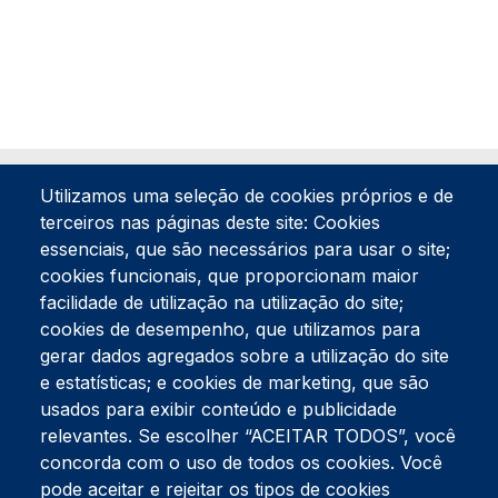
Utilizamos uma seleção de cookies próprios e de
terceiros nas páginas deste site: Cookies
essenciais, que são necessários para usar o site;
cookies funcionais, que proporcionam maior
facilidade de utilização na utilização do site;
Tel:
234 390 100
Fax:
234 390 100
cookies de desempenho, que utilizamos para
gerar dados agregados sobre a utilização do site
Endereço Postal
Apartado 42
e estatísticas; e cookies de marketing, que são
Rua Gil Eanes 31
usados para exibir conteúdo e publicidade
3834-908 Gafanha da Nazaré
relevantes. Se escolher “ACEITAR TODOS”, você
concorda com o uso de todos os cookies. Você
Estúdios
pode aceitar e rejeitar os tipos de cookies
Rua Prior Guerra