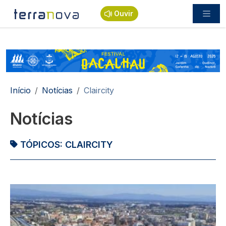
Passar para o conteúdo principal
Ouvir
Navegação estrutural
Início
Notícias
Claircity
Notícias
TÓPICOS:
CLAIRCITY
Imagem