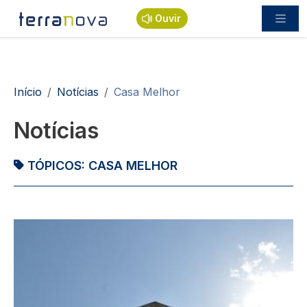
Passar para o conteúdo principal
Ouvir
Navegação estrutural
Início
Notícias
Casa Melhor
Notícias
TÓPICOS:
CASA MELHOR
Imagem