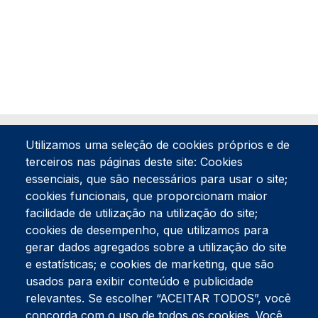
Utilizamos uma seleção de cookies próprios e de
terceiros nas páginas deste site: Cookies
essenciais, que são necessários para usar o site;
cookies funcionais, que proporcionam maior
facilidade de utilização na utilização do site;
Tel:
234 390 100
Fax:
234 390 100
cookies de desempenho, que utilizamos para
Endereço Postal
gerar dados agregados sobre a utilização do site
Apartado 42
e estatísticas; e cookies de marketing, que são
Rua Gil Eanes 31
usados para exibir conteúdo e publicidade
3834-908 Gafanha da Nazaré
relevantes. Se escolher “ACEITAR TODOS”, você
concorda com o uso de todos os cookies. Você
Estúdios