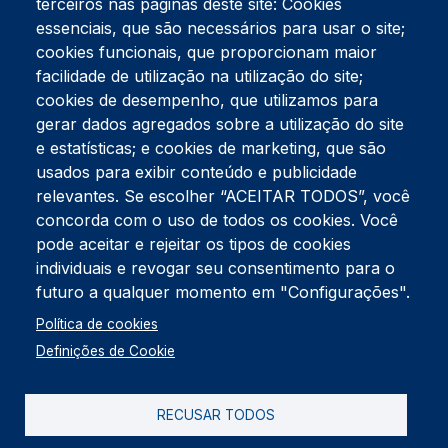
terceiros nas páginas deste site: Cookies
essenciais, que são necessários para usar o site;
cookies funcionais, que proporcionam maior
facilidade de utilização na utilização do site;
Tel:
234 390 100
Fax:
234 390 100
cookies de desempenho, que utilizamos para
Endereço Postal
gerar dados agregados sobre a utilização do site
Apartado 42
e estatísticas; e cookies de marketing, que são
Rua Gil Eanes 31
usados para exibir conteúdo e publicidade
3834-908 Gafanha da Nazaré
relevantes. Se escolher “ACEITAR TODOS”, você
concorda com o uso de todos os cookies. Você
Estúdios
pode aceitar e rejeitar os tipos de cookies
Rua Prior Guerra
Edifício do Centro Cultural da Gafanha da Nazaré
individuais e revogar seu consentimento para o
3830-556 Gafanha da Nazaré
futuro a qualquer momento em "Configurações".
Rodapé
Política de cookies
Cookies
Política de Privacidade
Definições de Cookie
Livro de reclamações
RECUSAR TODOS