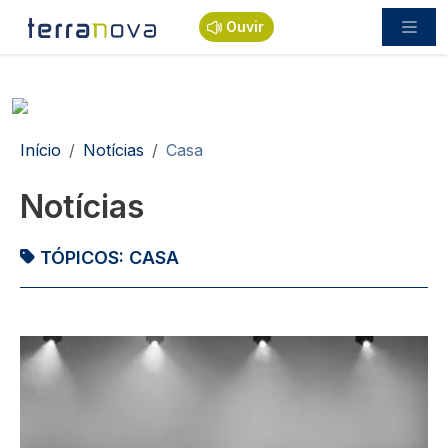
Passar para o conteúdo principal
Ouvir
Navegação estrutural
Início
Notícias
Casa
Notícias
TÓPICOS:
CASA
Imagem