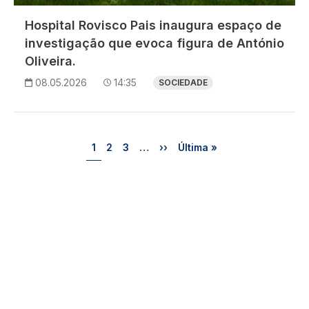
Hospital Rovisco Pais inaugura espaço de
investigação que evoca figura de António
Oliveira.
08.05.2026
14:35
SOCIEDADE
Paginação
Página
Página
Página
Próxima página
Última página
1
2
3
…
››
Última »