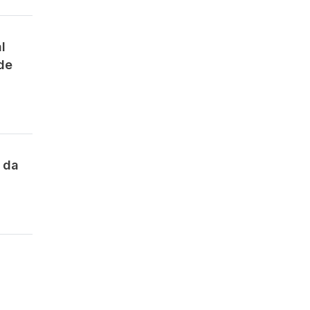
l
de
 da