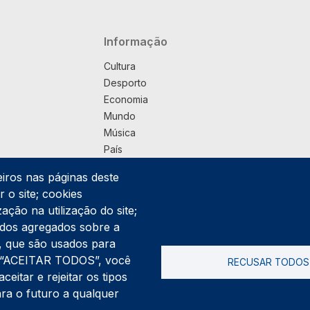
Navegação principal
Informação
Cultura
Desporto
Economia
Mundo
Música
País
Política
eiros nas páginas deste
Praça
 o site; cookies
Pub
ação na utilização do site;
Saúde
ados agregados sobre a
Sociedade
ng, que são usados para
Rodapé
er “ACEITAR TODOS”, você
RECUSAR TODOS
Cookies
Polí
itar e rejeitar os tipos
ara o futuro a qualquer