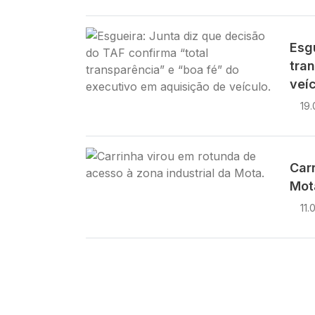
Imagem
Esg
tra
veíc
19.
Imagem
Car
Mot
11.