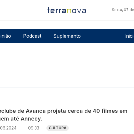
Sexta, 07 d
Men
inião
Podcast
Suplemento
Inic
eclube de Avanca projeta cerca de 40 filmes em
gem até Annecy.
.06.2024
09:33
CULTURA