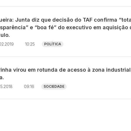
ueira: Junta diz que decisão do TAF confirma “tota
nsparência” e “boa fé” do executivo em aquisição 
ulo.
02.2019
10:25
POLÍTICA
rinha virou em rotunda de acesso à zona industrial
a.
05.2018
09:16
SOCIEDADE