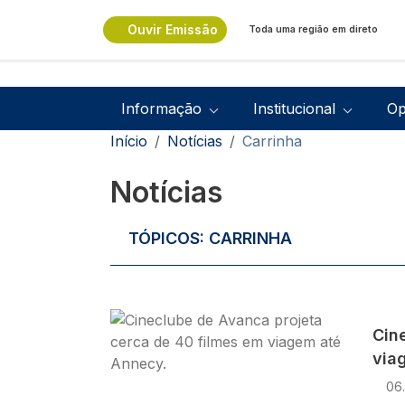
Passar para o conteúdo principal
Ouvir Emissão
Toda uma região em direto
Navegação principal
Informação
Institucional
Op
Navegação estrutural
Início
Notícias
Carrinha
Notícias
TÓPICOS:
CARRINHA
Imagem
Cin
via
06