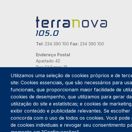
Tel:
234 390 100
Fax:
234 390 100
Endereço Postal
Apartado 42
Rua Gil Eanes 31
3834-908 Gafanha da Nazaré
Utilizamos uma seleção de cookies próprios e de terc
site: Cookies essenciais, que são necessários para usar
Estúdios
funcionais, que proporcionam maior facilidade de utiliz
Rua Prior Guerra
cookies de desempenho, que utilizamos para gerar d
Edifício do Centro Cultural da Gafanha da Nazaré
3830-556 Gafanha da Nazaré
utilização do site e estatísticas; e cookies de marketi
exibir conteúdo e publicidade relevantes. Se escolh
concorda com o uso de todos os cookies. Você pode ace
de cookies individuais e revogar seu consentimento p