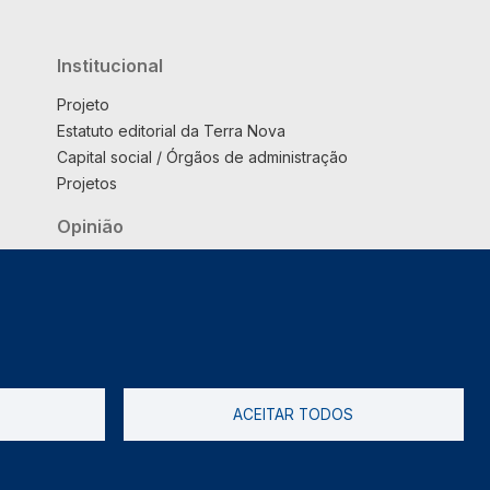
Institucional
Projeto
Estatuto editorial da Terra Nova
Capital social / Órgãos de administração
Projetos
Opinião
Podcast
Suplemento
ACEITAR TODOS
tica de Privacidade
Livro de reclamações