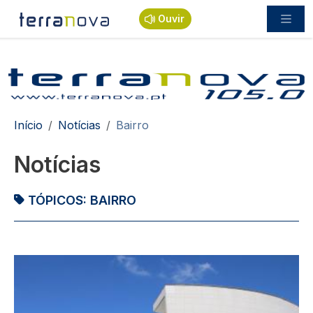
Passar para o conteúdo principal
Ouvir
Navegação estrutural
Início
Notícias
Bairro
Notícias
TÓPICOS:
BAIRRO
Imagem