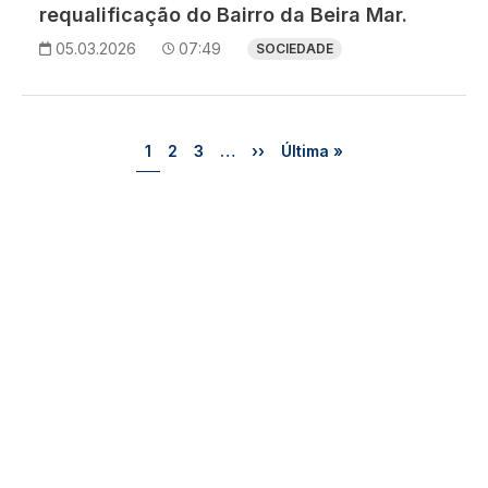
requalificação do Bairro da Beira Mar.
05.03.2026
07:49
SOCIEDADE
Paginação
Página
Página
Página
Próxima página
Última página
1
2
3
…
››
Última »