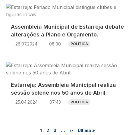
Imagem
Assembleia Municipal de Estarreja debate
alterações a Plano e Orçamento.
26.07.2024
08:00
POLÍTICA
Imagem
Estarreja: Assembleia Municipal realiza
sessão solene nos 50 anos de Abril.
25.04.2024
07:43
POLÍTICA
Paginação
Página
Página
Página
Próxima página
Última página
1
2
3
…
››
Última »