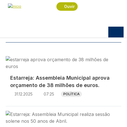
Navegação estrutural
Passar para o conteúdo principal
Início
Notícias
AME
Ouvir
Notícias
TÓPICOS:
AME
Imagem
Estarreja: Assembleia Municipal aprova
orçamento de 38 milhões de euros.
31.12.2025
07:25
POLÍTICA
Imagem