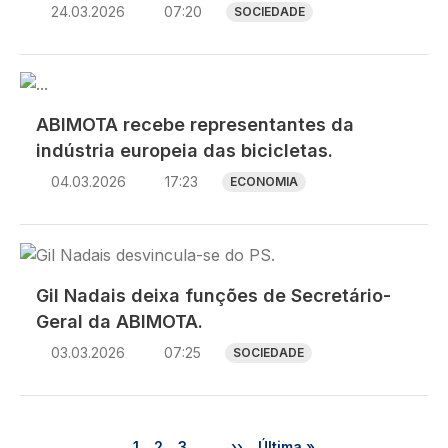
24.03.2026
07:20
SOCIEDADE
Imagem
ABIMOTA recebe representantes da
indústria europeia das bicicletas.
04.03.2026
17:23
ECONOMIA
Imagem
Gil Nadais deixa funções de Secretário-
Geral da ABIMOTA.
03.03.2026
07:25
SOCIEDADE
Paginação
Página
Página
Página
Próxima página
Última página
1
2
3
…
››
Última »