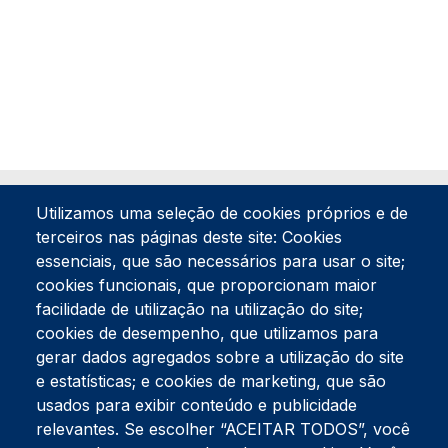
Utilizamos uma seleção de cookies próprios e de
terceiros nas páginas deste site: Cookies
essenciais, que são necessários para usar o site;
cookies funcionais, que proporcionam maior
facilidade de utilização na utilização do site;
Tel:
234 390 100
Fax:
234 390 100
cookies de desempenho, que utilizamos para
Endereço Postal
gerar dados agregados sobre a utilização do site
Apartado 42
e estatísticas; e cookies de marketing, que são
Rua Gil Eanes 31
usados para exibir conteúdo e publicidade
3834-908 Gafanha da Nazaré
relevantes. Se escolher “ACEITAR TODOS”, você