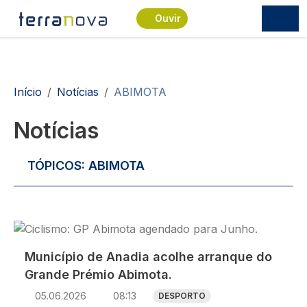
Passar para o conteúdo principal
Ouvir
Navegação estrutural
Início
Notícias
ABIMOTA
Notícias
TÓPICOS:
ABIMOTA
Imagem
Município de Anadia acolhe arranque do
Grande Prémio Abimota.
05.06.2026
08:13
DESPORTO