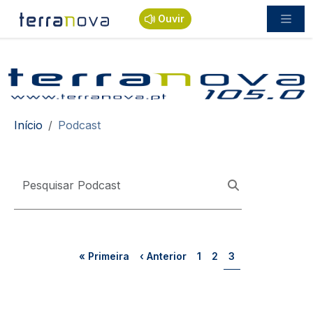
Passar para o conteúdo principal
Ouvir
Navegação estrutural
Início
Podcast
Paginação
Primeira página
Página anterior
Página
Página
Página
« Primeira
‹ Anterior
1
2
3