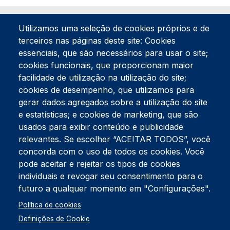
Utilizamos uma seleção de cookies próprios e de
terceiros nas páginas deste site: Cookies
essenciais, que são necessários para usar o site;
cookies funcionais, que proporcionam maior
facilidade de utilização na utilização do site;
Tel:
234 390 100
Fax:
234 390 100
cookies de desempenho, que utilizamos para
Endereço Postal
gerar dados agregados sobre a utilização do site
Apartado 42
e estatísticas; e cookies de marketing, que são
Rua Gil Eanes 31
usados para exibir conteúdo e publicidade
3834-908 Gafanha da Nazaré
relevantes. Se escolher “ACEITAR TODOS”, você
concorda com o uso de todos os cookies. Você
Estúdios
pode aceitar e rejeitar os tipos de cookies
Rua Prior Guerra
Edifício do Centro Cultural da Gafanha da Nazaré
individuais e revogar seu consentimento para o
3830-556 Gafanha da Nazaré
futuro a qualquer momento em "Configurações".
Rodapé
Política de cookies
Cookies
Política de Privacidade
Definições de Cookie