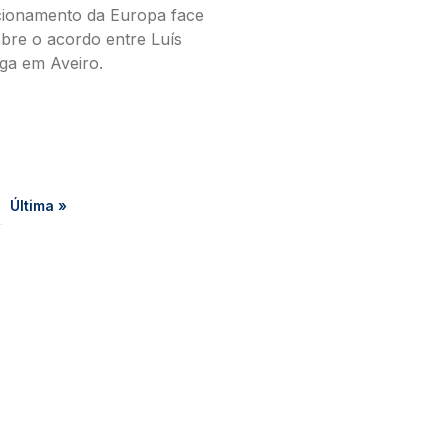
cionamento da Europa face
obre o acordo entre Luís
ga em Aveiro.
gina
Última página
Última »