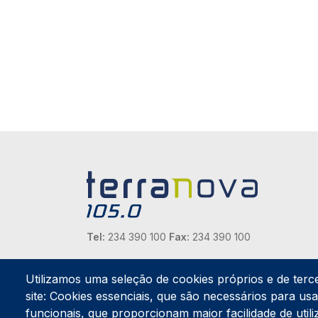
Tel:
234 390 100
Fax:
234 390 100
Endereço Postal
Apartado 42
Utilizamos uma seleção de cookies próprios e de terc
Rua Gil Eanes 31
site: Cookies essenciais, que são necessários para usar
3834-908 Gafanha da Nazaré
funcionais, que proporcionam maior facilidade de utiliz