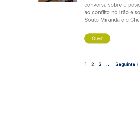
conversa sobre o posi
ao conflito no Irão e s
Souto Miranda e o Che
Ouvir
Paginação
Página
Página
Página
Próxima pá
1
2
3
…
Seguinte ›