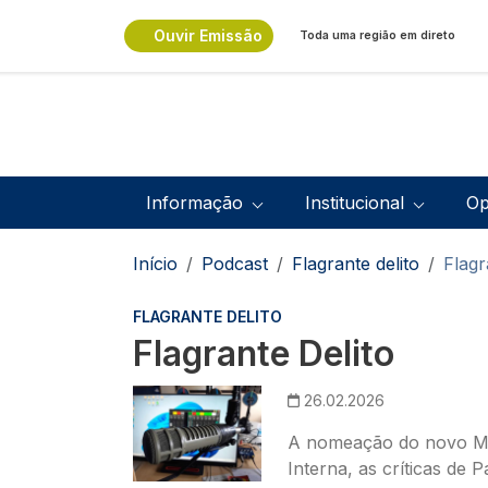
Passar para o conteúdo principal
Ouvir Emissão
Toda uma região em direto
Navegação principal
Informação
Institucional
Op
Navegação estrutural
Início
Podcast
Flagrante delito
Flagr
FLAGRANTE DELITO
Flagrante Delito
Imagem
26.02.2026
A nomeação do novo Min
Interna, as críticas de