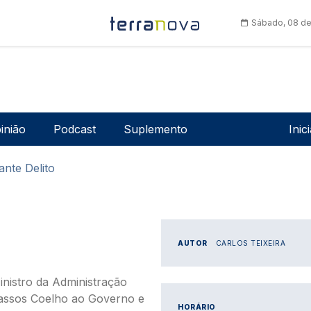
Sábado, 08 de
Men
inião
Podcast
Suplemento
Inic
ante Delito
AUTOR
CARLOS TEIXEIRA
istro da Administração
 Passos Coelho ao Governo e
HORÁRIO