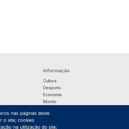
Navegação principal
Informação
Cultura
Desporto
Economia
Mundo
Música
eiros nas páginas deste
País
 o site; cookies
Política
ação na utilização do site;