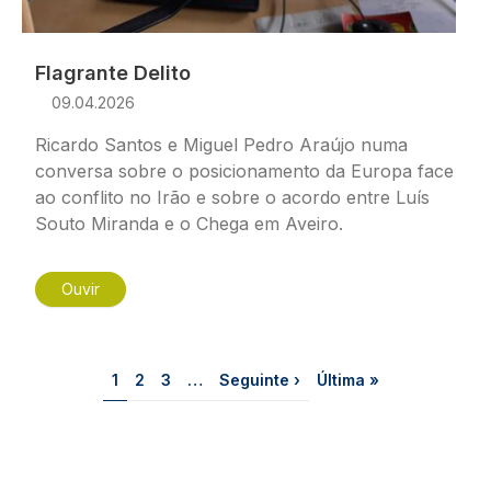
Flagrante Delito
09.04.2026
Ricardo Santos e Miguel Pedro Araújo numa
conversa sobre o posicionamento da Europa face
ao conflito no Irão e sobre o acordo entre Luís
Souto Miranda e o Chega em Aveiro.
Ouvir
Paginação
Página
Página
Página
Próxima página
Última página
1
2
3
…
Seguinte ›
Última »