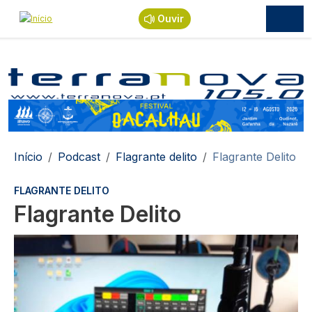
Passar para o conteúdo principal
Ouvir
Navegação estrutural
Início
Podcast
Flagrante delito
Flagrante Delito
FLAGRANTE DELITO
Flagrante Delito
Imagem