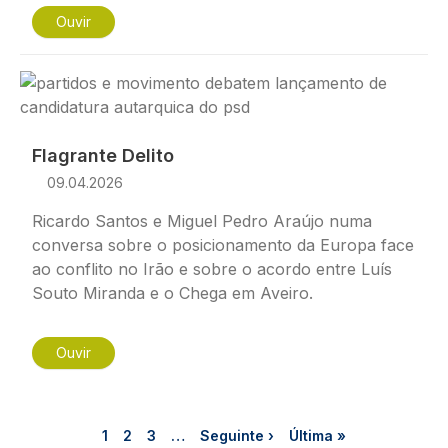
Ouvir
Imagem
Flagrante Delito
09.04.2026
Ricardo Santos e Miguel Pedro Araújo numa
conversa sobre o posicionamento da Europa face
ao conflito no Irão e sobre o acordo entre Luís
Souto Miranda e o Chega em Aveiro.
Ouvir
Paginação
Página
Página
Página
Próxima página
Última página
1
2
3
…
Seguinte ›
Última »