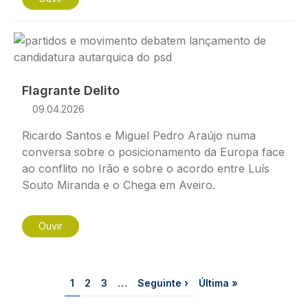
Imagem
Flagrante Delito
09.04.2026
Ricardo Santos e Miguel Pedro Araújo numa
conversa sobre o posicionamento da Europa face
ao conflito no Irão e sobre o acordo entre Luís
Souto Miranda e o Chega em Aveiro.
Ouvir
Paginação
Página
Página
Página
Próxima página
Última página
1
2
3
…
Seguinte ›
Última »