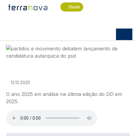
Navegação estrutural
Passar para o conteúdo principal
Início
Podcast
Discurso Directo
Ouvir
Discurso Direto
DISCURSO DIRECTO
Discurso Direto
Imagem
13.12.2025
O ano 2025 em análise na última edição do DD em
2025.
Ficheiro de áudio