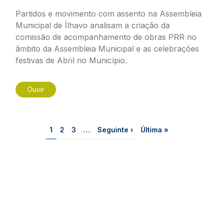
Partidos e movimento com assento na Assembleia
Municipal de Ílhavo analisam a criação da
comissão de acompanhamento de obras PRR no
âmbito da Assembleia Municipal e as celebrações
festivas de Abril no Município.
Ouvir
Paginação
Página
Página
Página
Próxima página
Última página
1
2
3
…
Seguinte ›
Última »