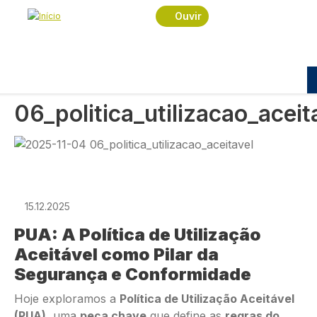
Navegação estrutural
Passar para o conteúdo principal
Início
Podcast
Cybersegurança
Ouvir
2025-12-15 06_politica_utilizacao_aceitavel
CYBERSEGURANÇA
2025-12-15
06_politica_utilizacao_aceit
Imagem
15.12.2025
PUA: A Política de Utilização
Aceitável como Pilar da
Segurança e Conformidade
Hoje exploramos a
Política de Utilização Aceitável
(PUA)
, uma
peça chave
que define as
regras do