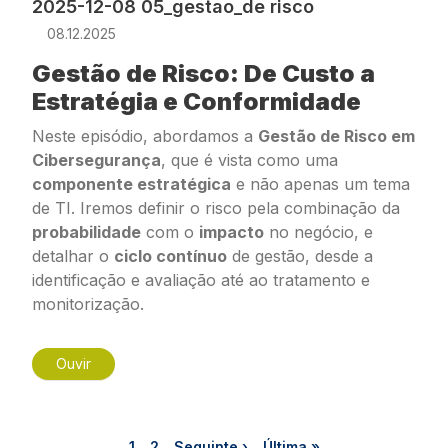
2025-12-08 05_gestao_de risco
08.12.2025
Gestão de Risco: De Custo a
Estratégia e Conformidade
Neste episódio, abordamos a
Gestão de Risco em
Cibersegurança
, que é vista como uma
componente estratégica
e não apenas um tema
de TI. Iremos definir o risco pela combinação da
probabilidade
com o
impacto
no negócio, e
detalhar o
ciclo contínuo
de gestão, desde a
identificação e avaliação até ao tratamento e
monitorização.
Ouvir
Paginação
Página
Página
Próxima página
Última página
1
2
Seguinte ›
Última »