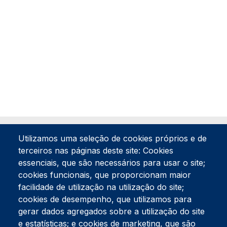
Utilizamos uma seleção de cookies próprios e de
terceiros nas páginas deste site: Cookies
essenciais, que são necessários para usar o site;
cookies funcionais, que proporcionam maior
facilidade de utilização na utilização do site;
Tel:
234 390 100
Fax:
234 390 100
cookies de desempenho, que utilizamos para
Endereço Postal
gerar dados agregados sobre a utilização do site
Apartado 42
e estatísticas; e cookies de marketing, que são