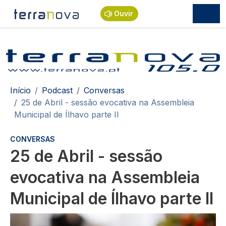
Passar para o conteúdo principal
Ouvir
Navegação estrutural
Início
Podcast
Conversas
25 de Abril - sessão evocativa na Assembleia
Municipal de Ílhavo parte II
CONVERSAS
25 de Abril - sessão
evocativa na Assembleia
Municipal de Ílhavo parte II
Imagem