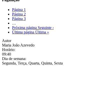
Página
1
Página
2
Página
3
…
Próxima página
Seguinte ›
Última página
Última »
Autor
Maria João Azevedo
Horário:
09:40
Dia de semana:
Segunda, Terça, Quarta, Quinta, Sexta