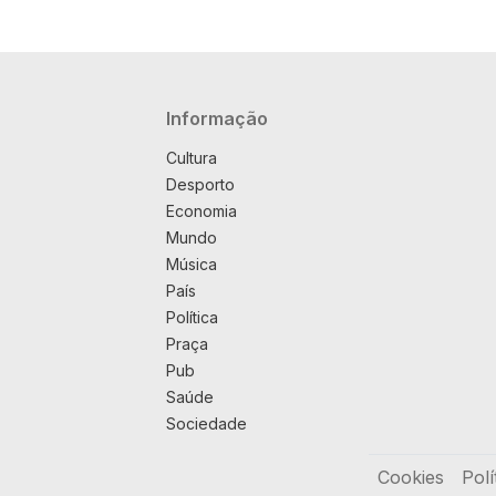
Navegação principal
Informação
Cultura
Desporto
Economia
Mundo
Música
País
Política
Praça
Pub
Saúde
Sociedade
Rodapé
Cookies
Polí