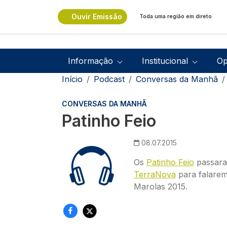
Passar para o conteúdo principal
Ouvir Emissão
Toda uma região em direto
Navegação principal
Informação
Institucional
Op
Navegação estrutural
Início
Podcast
Conversas da Manhã
CONVERSAS DA MANHÃ
Patinho Feio
08.07.2015
Os
Patinho Feio
passara
TerraNova
para falarem
Marolas 2015.