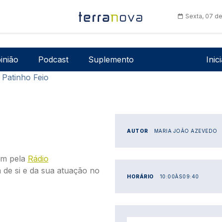
Sexta, 07 d
Men
inião
Podcast
Suplemento
Inic
Patinho Feio
AUTOR
MARIA JOÃO AZEVEDO
m pela
Rádio
 de si e da sua atuação no
HORÁRIO
10:00
ÀS
09:40
IMAGEM