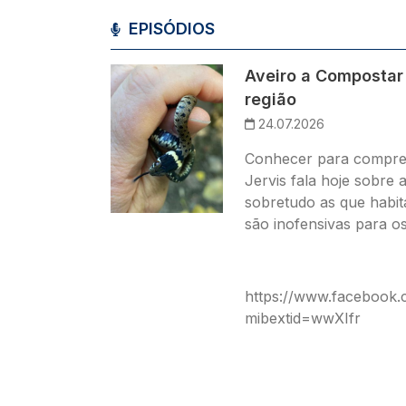
EPISÓDIOS
Imagem
Aveiro a Compostar
região
24.07.2026
Conhecer para compree
Jervis fala hoje sobre 
sobretudo as que habit
são inofensivas para o
https://www.facebook
mibextid=wwXIfr