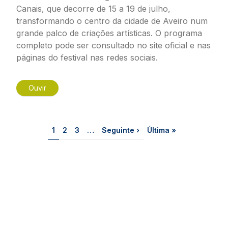
Canais, que decorre de 15 a 19 de julho,
transformando o centro da cidade de Aveiro num
grande palco de criações artísticas. O programa
completo pode ser consultado no site oficial e nas
páginas do festival nas redes sociais.
Ouvir
Paginação
Página
Página
Página
Próxima página
Última página
1
2
3
…
Seguinte ›
Última »