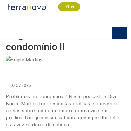
Navegação estrutural
Passar para o conteúdo principal
Início
Podcast
Conversas da Manhã
Ouvir
Brigite Martins - A vida em condomínio II
CONVERSAS DA MANHÃ
Brigite Martins - A vida em
condomínio II
Imagem
07.07.2025
Problemas no condomínio? Neste podcast, a Dra.
Brigite Martins traz respostas práticas e conversas
diretas sobre tudo o que mexe com a vida em
prédios. Um guia essencial para quem partilha tetos…
e às vezes, dores de cabeça.