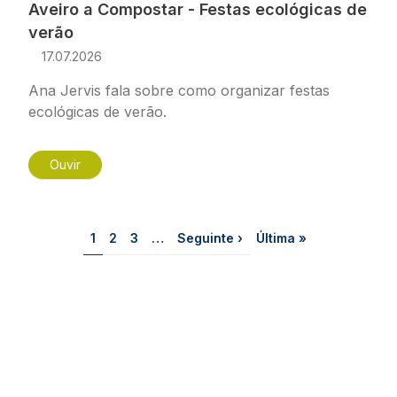
Aveiro a Compostar - Festas ecológicas de
verão
17.07.2026
Ana Jervis fala sobre como organizar festas
ecológicas de verão.
Ouvir
Paginação
Página
Página
Página
Próxima página
Última página
1
2
3
…
Seguinte ›
Última »