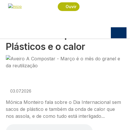
Navegação estrutural
Passar para o conteúdo principal
Início
Podcast
Conversas da Manhã
Ouvir
Aveiro a Compostar - Plásticos e o calor
CONVERSAS DA MANHÃ
Aveiro a Compostar -
Plásticos e o calor
Imagem
03.07.2026
Mónica Monteiro fala sobre o Dia Internacional sem
sacos de plástico e também da onda de calor que
nos assola, e de como tudo está interligado...
Ficheiro de áudio