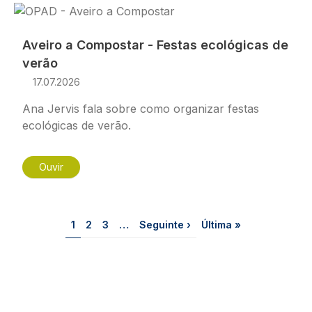
Imagem
Aveiro a Compostar - Festas ecológicas de
verão
17.07.2026
Ana Jervis fala sobre como organizar festas
ecológicas de verão.
Ouvir
Paginação
Página
Página
Página
Próxima página
Última página
1
2
3
…
Seguinte ›
Última »