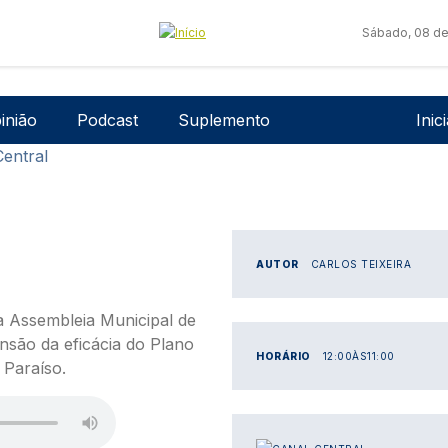
Sábado, 08 de
Men
inião
Podcast
Suplemento
Inic
Central
AUTOR
CARLOS TEIXEIRA
a Assembleia Municipal de
nsão da eficácia do Plano
HORÁRIO
12:00
ÀS
11:00
 Paraíso.
IMAGEM