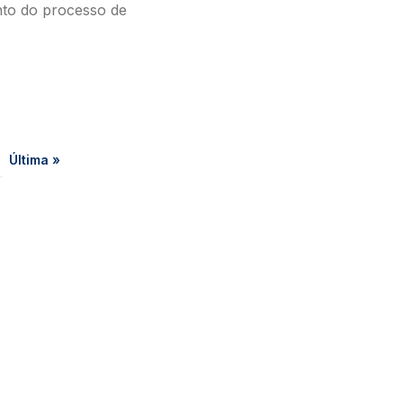
nto do processo de
gina
Última página
Última »