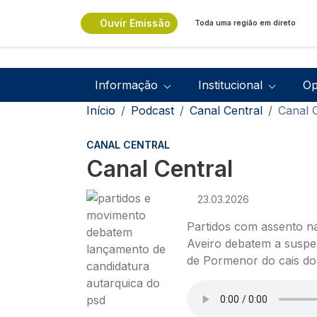
Passar para o conteúdo principal
Ouvir Emissão
Toda uma região em direto
Navegação principal
Informação
Institucional
Op
Navegação estrutural
Início
Podcast
Canal Central
Canal 
CANAL CENTRAL
Canal Central
Imagem
23.03.2026
Partidos com assento n
Aveiro debatem a suspe
de Pormenor do cais do
Ficheiro de áudio