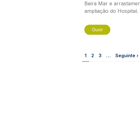
Beira Mar e arrastame
ampliação do Hospital.
Ouvir
Paginação
Página
Página
Página
Próxima pá
1
2
3
…
Seguinte ›