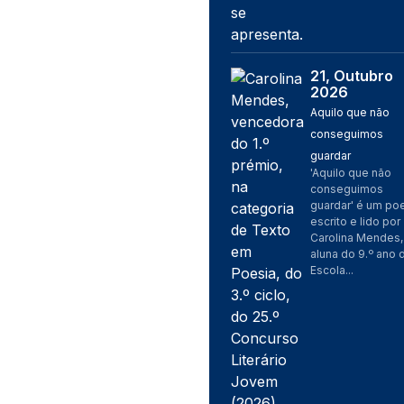
21, Outubro
Imagem
2026
Aquilo que não
conseguimos
guardar
'Aquilo que não
conseguimos
guardar' é um p
escrito e lido por
Carolina Mendes,
aluna do 9.º ano 
Escola...