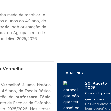
inha medo de assobiar' é
los alunos do 4.º ano, do
utada
, sob orientação da
res
, do Agrupamento de
no letivo 2025/2026.
a Vermelha
EM AGENDA
26, Agosto
Imagem
Vermelha' é uma história
2026
o 4.º ano, da Escola Básica
O caracol que nã
ação da
professora Tânia
quer ter casa
nto de Escolas da Gafanha
Do livro 'Contos 
ivo 2025/2026. Nas vozes
bem-querer', che