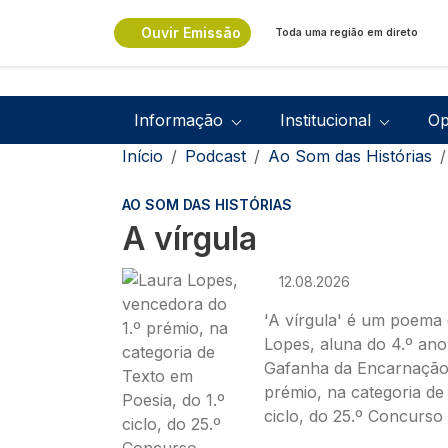
Passar para o conteúdo principal
Ouvir Emissão
Toda uma região em direto
Navegação principal
Informação
Institucional
Op
Navegação estrutural
Início
Podcast
Ao Som das Histórias
AO SOM DAS HISTÓRIAS
A vírgula
Imagem
12.08.2026
'A vírgula' é um poema e
Lopes, aluna do 4.º ano
Gafanha da Encarnação 
prémio, na categoria de
ciclo, do 25.º Concurso