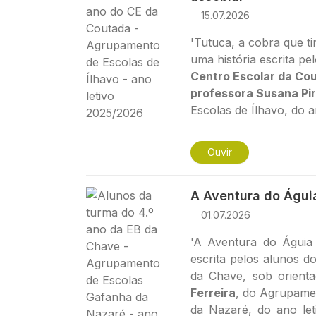
15.07.2026
'Tutuca, a cobra que t
uma história escrita pe
Centro Escolar da Co
professora Susana Pi
Escolas de Ílhavo, do a
Ouvir
Imagem
A Aventura do Águi
01.07.2026
'A Aventura do Águia 
escrita pelos alunos d
da Chave, sob orient
Ferreira
, do Agrupame
da Nazaré, do ano let