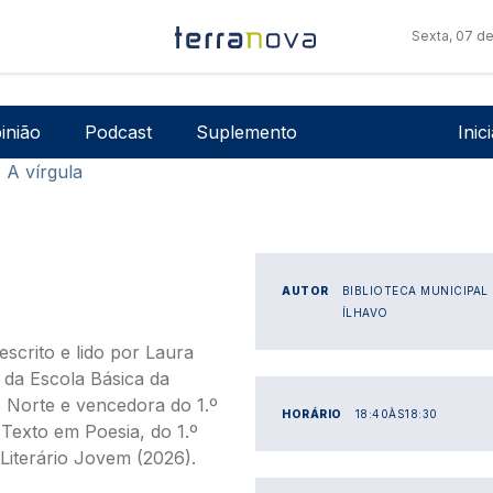
Sexta, 07 d
Men
inião
Podcast
Suplemento
Inic
A vírgula
AUTOR
BIBLIOTECA MUNICIPAL
ÍLHAVO
scrito e lido por Laura
 da Escola Básica da
Norte e vencedora do 1.º
HORÁRIO
18:40
ÀS
18:30
 Texto em Poesia, do 1.º
 Literário Jovem (2026).