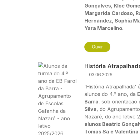
Gonçalves, Kloé Gome
Margarida Cardoso, Ra
Hernández, Sophia Mat
Yara Marcelino
.
Ouvir
Imagem
História Atrapalhad
03.06.2026
'História Atrapalhada' é
alunos do 4.º ano, da
E
Barra
, sob orientação
Silva
, do Agrupamento
Nazaré, do ano letivo 
alunos Beatriz Gonçal
Tomás Sá e Valentina