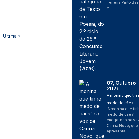
Ferreira Pinto Bas
e...
gina
Última página
Última »
07, Outubro
Imagem
2026
A menina que tin
medo de cães
'A menina que tin
medo de cães'
chega-nos na vo
Carina Novo, que
apresenta.