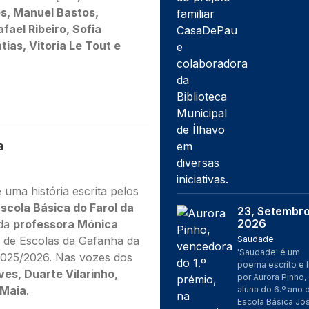
s, Manuel Bastos,
fael Ribeiro, Sofia
ias, Vitoria Le Tout e
a
 uma história escrita pelos
scola Básica do Farol da
23, Setembr
Imagem
2026
 da
professora Mónica
 de Escolas da Gafanha da
Saudade
'Saudade' é um
2025/2026. Nas vozes dos
poema escrito e l
ves, Duarte Vilarinho,
por Aurora Pinho,
 Maia
.
aluna do 6.º ano 
Escola Básica Jo