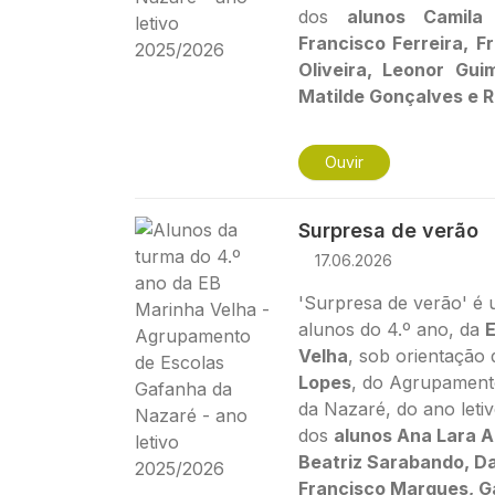
dos
alunos Camila
Francisco Ferreira, F
Oliveira, Leonor Gui
Matilde Gonçalves e R
Ouvir
Imagem
Surpresa de verão
17.06.2026
'Surpresa de verão' é u
alunos do 4.º ano, da
E
Velha
, sob orientação
Lopes
, do Agrupament
da Nazaré, do ano leti
dos
alunos Ana Lara A
Beatriz Sarabando, Da
Francisco Marques, Ga