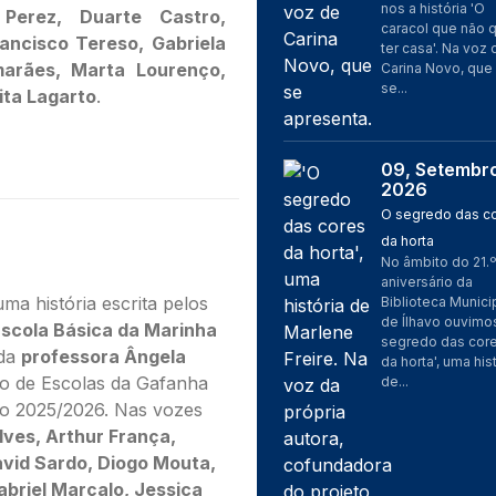
nos a história 'O
 Perez, Duarte Castro,
caracol que não 
rancisco Tereso, Gabriela
ter casa'. Na voz 
marães, Marta Lourenço,
Carina Novo, que
se...
ita Lagarto
.
09, Setembr
Imagem
2026
O segredo das c
da horta
No âmbito do 21.º
aniversário da
ma história escrita pelos
Biblioteca Munici
de Ílhavo ouvimo
scola Básica da Marinha
segredo das cor
 da
professora Ângela
da horta', uma his
o de Escolas da Gafanha
de...
vo 2025/2026. Nas vozes
lves, Arthur França,
vid Sardo, Diogo Mouta,
briel Marçalo, Jessica