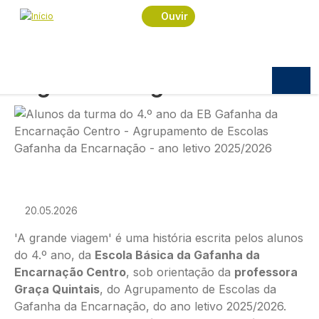
Navegação estrutural
Passar para o conteúdo principal
Início
Podcast
Ao Som das Histórias
Ouvir
A grande viagem
AO SOM DAS HISTÓRIAS
A grande viagem
Imagem
20.05.2026
'A grande viagem' é uma história escrita pelos alunos
do 4.º ano, da
Escola Básica da Gafanha da
Encarnação Centro
, sob orientação da
professora
Graça Quintais
, do Agrupamento de Escolas da
Gafanha da Encarnação, do ano letivo 2025/2026.