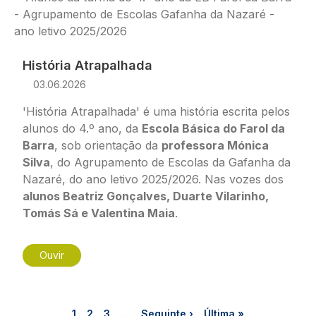
História Atrapalhada
03.06.2026
'História Atrapalhada' é uma história escrita pelos
alunos do 4.º ano, da
Escola Básica do Farol da
Barra
, sob orientação da
professora Mónica
Silva
, do Agrupamento de Escolas da Gafanha da
Nazaré, do ano letivo 2025/2026. Nas vozes dos
alunos Beatriz Gonçalves, Duarte Vilarinho,
Tomás Sá e Valentina Maia
.
Ouvir
Paginação
Página
Página
Página
Próxima página
Última página
1
2
3
…
Seguinte ›
Última »