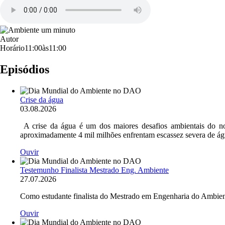
Ficheiro
de
áudio
Imagem
Autor
Horário
11:00
às
11:00
Episódios
Imagem
Crise da água
03.08.2026
A crise da água é um dos maiores desafios ambientais do no
aproximadamente 4 mil milhões enfrentam escassez severa de á
Ouvir
Imagem
Testemunho Finalista Mestrado Eng. Ambiente
27.07.2026
Como estudante finalista do Mestrado em Engenharia do Ambient
Ouvir
Imagem