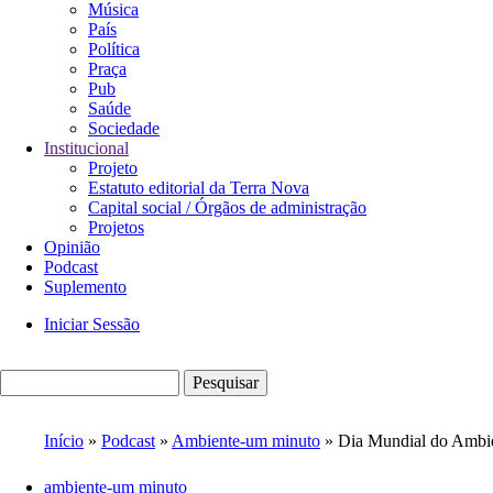
Música
País
Política
Praça
Pub
Saúde
Sociedade
Institucional
Projeto
Estatuto editorial da Terra Nova
Capital social / Órgãos de administração
Projetos
Opinião
Podcast
Suplemento
Iniciar Sessão
Menu
de
Pesquisar
utilizador
Início
Podcast
Ambiente-um minuto
Dia Mundial do Ambi
Navegação
ambiente-um minuto