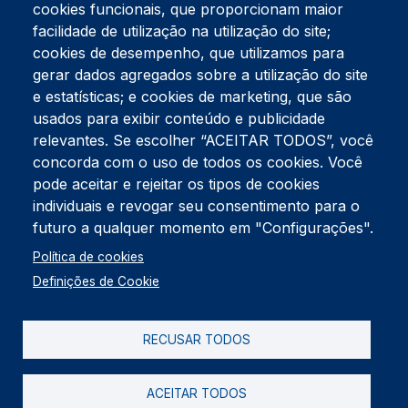
cookies funcionais, que proporcionam maior
facilidade de utilização na utilização do site;
Tel:
234 390 100
Fax:
234 390 100
cookies de desempenho, que utilizamos para
Endereço Postal
gerar dados agregados sobre a utilização do site
Apartado 42
e estatísticas; e cookies de marketing, que são
Rua Gil Eanes 31
usados para exibir conteúdo e publicidade
3834-908 Gafanha da Nazaré
relevantes. Se escolher “ACEITAR TODOS”, você
concorda com o uso de todos os cookies. Você
Estúdios
pode aceitar e rejeitar os tipos de cookies
Rua Prior Guerra
Edifício do Centro Cultural da Gafanha da Nazaré
individuais e revogar seu consentimento para o
3830-556 Gafanha da Nazaré
futuro a qualquer momento em "Configurações".
Rodapé
Política de cookies
Cookies
Política de Privacidade
Definições de Cookie
Livro de reclamações
RECUSAR TODOS
2026 @ Informação de Copyright
ACEITAR TODOS