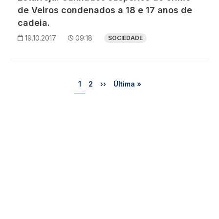
de Veiros condenados a 18 e 17 anos de
cadeia.
19.10.2017
09:18
SOCIEDADE
Paginação
Página
Página
Próxima página
Última página
1
2
››
Última »