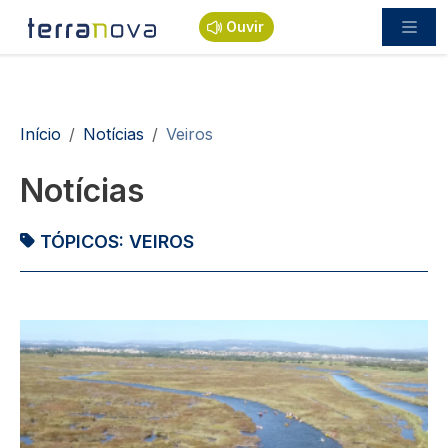
Passar para o conteúdo principal
Ouvir
Navegação estrutural
Início
Notícias
Veiros
Notícias
TÓPICOS:
VEIROS
Imagem