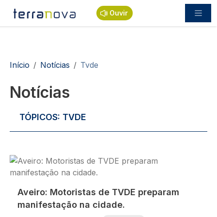
Passar para o conteúdo principal
Ouvir
Navegação estrutural
Início
Notícias
Tvde
Notícias
TÓPICOS:
TVDE
Imagem
Aveiro: Motoristas de TVDE preparam
manifestação na cidade.