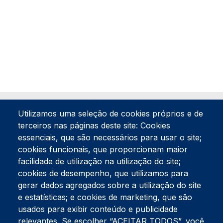
Utilizamos uma seleção de cookies próprios e de
terceiros nas páginas deste site: Cookies
essenciais, que são necessários para usar o site;
cookies funcionais, que proporcionam maior
facilidade de utilização na utilização do site;
Tel:
234 390 100
Fax:
234 390 100
cookies de desempenho, que utilizamos para
Endereço Postal
gerar dados agregados sobre a utilização do site
Apartado 42
e estatísticas; e cookies de marketing, que são
Rua Gil Eanes 31
usados para exibir conteúdo e publicidade
3834-908 Gafanha da Nazaré
relevantes. Se escolher “ACEITAR TODOS”, você