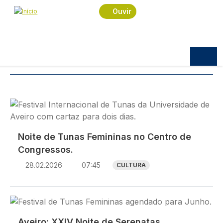
Navegação estrutural
Passar para o conteúdo principal
Início
Notícias
Tunas
Ouvir
Notícias
TÓPICOS:
TUNAS
Imagem
Noite de Tunas Femininas no Centro de
Congressos.
28.02.2026
07:45
CULTURA
Imagem
Aveiro: XXIV Noite de Serenatas