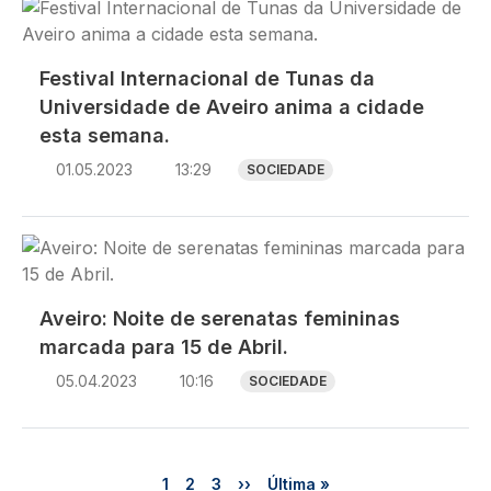
Imagem
Festival Internacional de Tunas da
Universidade de Aveiro anima a cidade
esta semana.
01.05.2023
13:29
SOCIEDADE
Imagem
Aveiro: Noite de serenatas femininas
marcada para 15 de Abril.
05.04.2023
10:16
SOCIEDADE
Paginação
Página
Página
Página
Próxima página
Última página
1
2
3
››
Última »