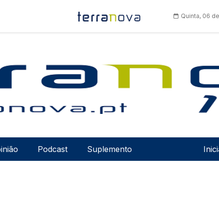
Quinta, 06 d
Men
inião
Podcast
Suplemento
Inic