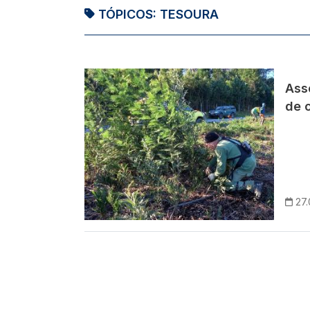
TÓPICOS:
TESOURA
Imagem
Ass
de 
27.