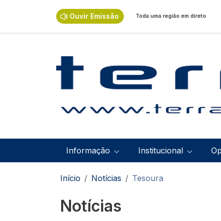
Passar para o conteúdo principal
Ouvir Emissão
Toda uma região em direto
Navegação principal
Informação
Institucional
Op
Navegação estrutural
Início
Notícias
Tesoura
Notícias