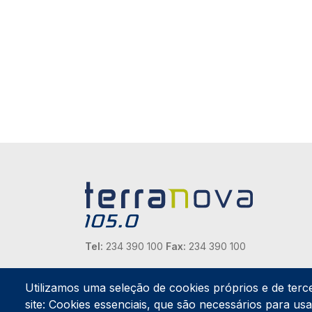
Tel:
234 390 100
Fax:
234 390 100
Endereço Postal
Apartado 42
Utilizamos uma seleção de cookies próprios e de terc
Rua Gil Eanes 31
site: Cookies essenciais, que são necessários para usar