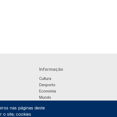
Navegação principal
Informação
Cultura
Desporto
Economia
Mundo
Música
eiros nas páginas deste
País
 o site; cookies
Política