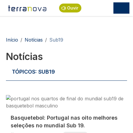
Passar para o conteúdo principal
Ouvir
Navegação estrutural
Início
Notícias
Sub19
Notícias
TÓPICOS:
SUB19
Imagem
Basquetebol: Portugal nas oito melhores
seleções no mundial Sub 19.