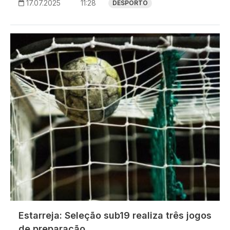
17.07.2025
11:28
DESPORTO
Imagem
Estarreja: Seleção sub19 realiza três jogos
de preparação.