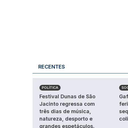
RECENTES
POLÍTICA
SO
Festival Dunas de São
Gaf
Jacinto regressa com
fer
três dias de música,
seq
natureza, desporto e
col
grandes espetáculos.