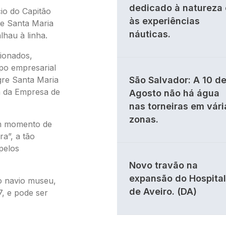
dedicado à natureza 
io do Capitão
às experiências
re Santa Maria
náuticas.
hau à linha.
cionados,
po empresarial
gre Santa Maria
São Salvador: A 10 d
a da Empresa de
Agosto não há água
nas torneiras em vári
zonas.
um momento de
a”, a tão
pelos
Novo travão na
expansão do Hospital
do navio museu,
de Aveiro. (DA)
7, e pode ser