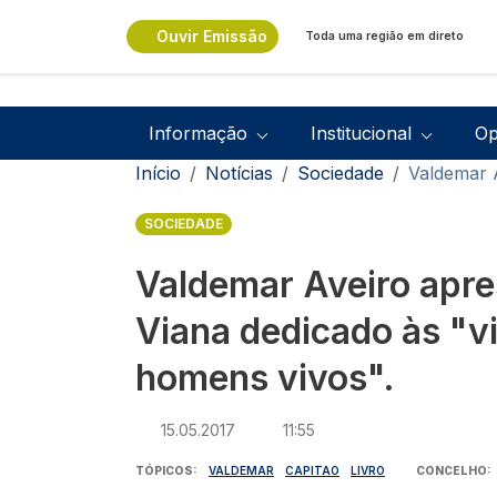
Passar para o conteúdo principal
Ouvir Emissão
Toda uma região em direto
Navegação principal
Informação
Institucional
Op
Navegação estrutural
Início
Notícias
Sociedade
Valdemar A
SOCIEDADE
Valdemar Aveiro apre
Viana dedicado às "v
homens vivos".
15.05.2017
11:55
TÓPICOS
VALDEMAR
CAPITAO
LIVRO
CONCELHO