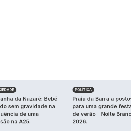
CIEDADE
POLÍTICA
anha da Nazaré: Bebé
Praia da Barra a posto
ido sem gravidade na
para uma grande fest
uência de uma
de verão – Noite Bran
isão na A25.
2026.