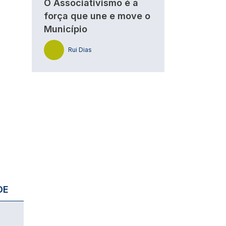
O Associativismo é a
força que une e move o
Município
Rui Dias
DE