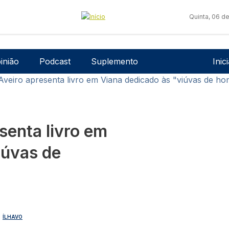
Quinta, 06 d
Men
inião
Podcast
Suplemento
Inic
veiro apresenta livro em Viana dedicado às "viúvas de ho
senta livro em
iúvas de
ÍLHAVO