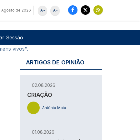
e Agosto de 2026
A
A
+
-
u de utilizador
Pesquisar
iar Sessão
mens vivos".
ARTIGOS DE OPINIÃO
02.08.2026
CRIAÇÃO
António Maio
01.08.2026