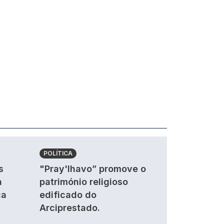
POLÍTICA
s
"Pray'lhavo” promove o
a
património religioso
ca
edificado do
Arciprestado.