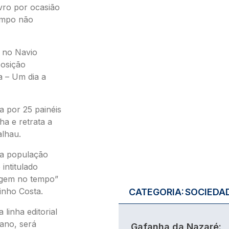
vro por ocasião
empo não
 no Navio
posição
a – Um dia a
a por 25 painéis
ha e retrata a
alhau.
a a população
intitulado
agem no tempo”
inho Costa.
CATEGORIA:
SOCIEDA
linha editorial
 ano, será
Gafanha da Nazaré: