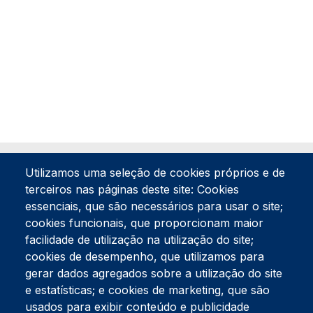
Utilizamos uma seleção de cookies próprios e de
terceiros nas páginas deste site: Cookies
essenciais, que são necessários para usar o site;
cookies funcionais, que proporcionam maior
facilidade de utilização na utilização do site;
Tel:
234 390 100
Fax:
234 390 100
cookies de desempenho, que utilizamos para
Endereço Postal
gerar dados agregados sobre a utilização do site
Apartado 42
e estatísticas; e cookies de marketing, que são
Rua Gil Eanes 31
usados para exibir conteúdo e publicidade