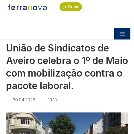
Navegação estrutural
Passar para o conteúdo principal
Início
Notícias
Sociedade
Ouvir
União de Sindicatos de Aveiro celebra o 1º de
Maio com mobilização contra o pacote laboral.
SOCIEDADE
União de Sindicatos de
Aveiro celebra o 1º de Maio
com mobilização contra o
pacote laboral.
30.04.2026
13:13
Imagem