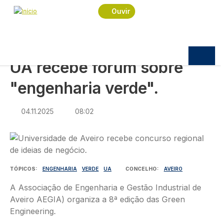
Navegação estrutural
Passar para o conteúdo principal
Início
Notícias
Sociedade
Ouvir
UA recebe fórum sobre "engenharia verde".
SOCIEDADE
UA recebe fórum sobre
"engenharia verde".
04.11.2025
08:02
Imagem
TÓPICOS
ENGENHARIA
VERDE
UA
CONCELHO
AVEIRO
A Associação de Engenharia e Gestão Industrial de
Aveiro AEGIA) organiza a 8ª edição das Green
Engineering.