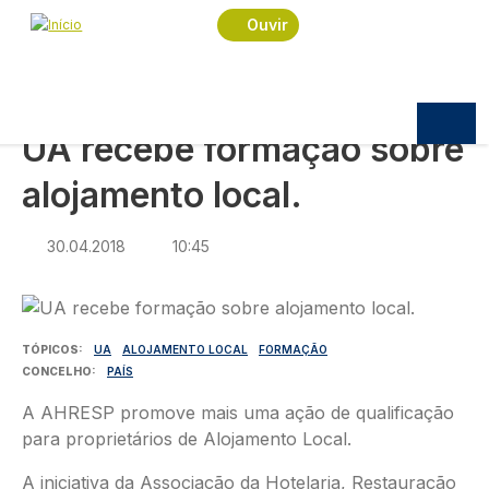
Navegação estrutural
Passar para o conteúdo principal
Início
Notícias
Sociedade
Ouvir
UA recebe formação sobre alojamento local.
SOCIEDADE
UA recebe formação sobre
alojamento local.
30.04.2018
10:45
Imagem
TÓPICOS
UA
ALOJAMENTO LOCAL
FORMAÇÃO
CONCELHO
PAÍS
A AHRESP promove mais uma ação de qualificação
para proprietários de Alojamento Local.
A iniciativa da Associação da Hotelaria, Restauração