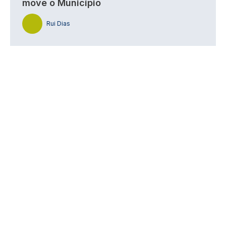
move o Município
Rui Dias