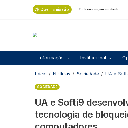
Passar para o conteúdo principal
Ouvir Emissão
Toda uma região em direto
Navegação principal
Informação
Institucional
Op
Navegação estrutural
Início
Notícias
Sociedade
UA e Soft
SOCIEDADE
UA e Softi9 desenvo
tecnologia de bloquei
computadores.