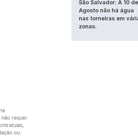
São Salvador: A 10 d
Agosto não há água
nas torneiras em vári
zonas.
ona
 não requer
ontratuais,
alação ou