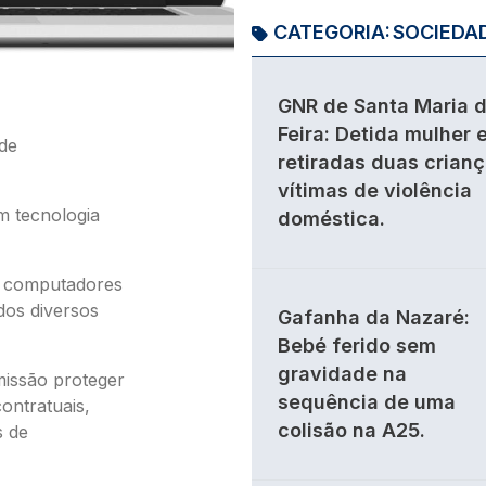
CATEGORIA:
SOCIEDA
GNR de Santa Maria 
Feira: Detida mulher 
de
retiradas duas crian
vítimas de violência
m tecnologia
doméstica.
e computadores
dos diversos
Gafanha da Nazaré:
Bebé ferido sem
gravidade na
missão proteger
sequência de uma
ontratuais,
colisão na A25.
s de