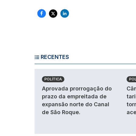
RECENTES
POLÍTICA
POL
Aprovada prorrogação do
Câm
prazo da empreitada de
tar
expansão norte do Canal
tor
de São Roque.
ace