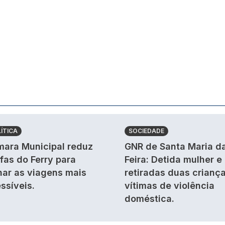
ÍTICA
SOCIEDADE
ara Municipal reduz
GNR de Santa Maria d
ifas do Ferry para
Feira: Detida mulher e
nar as viagens mais
retiradas duas crianç
ssíveis.
vítimas de violência
doméstica.