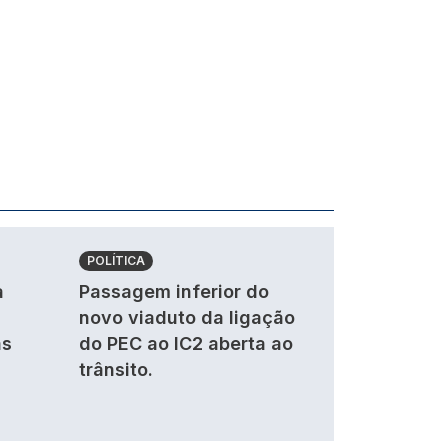
POLÍTICA
a
Passagem inferior do
novo viaduto da ligação
as
do PEC ao IC2 aberta ao
trânsito.