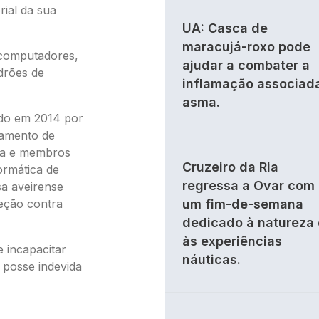
ial da sua
UA: Casca de
maracujá-roxo pode
 computadores,
ajudar a combater a
drões de
inflamação associad
asma.
ido em 2014 por
tamento de
ica e membros
Cruzeiro da Ria
ormática de
regressa a Ovar com
a aveirense
teção contra
um fim-de-semana
dedicado à natureza 
às experiências
 incapacitar
náuticas.
posse indevida