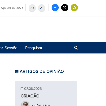
e Agosto de 2026
A
A
+
-
u de utilizador
Pesquisar
iar Sessão
ARTIGOS DE OPINIÃO
02.08.2026
CRIAÇÃO
António Maio