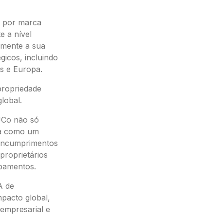
a por marca
e a nível
emente a sua
icos, incluindo
os e Europa.
 propriedade
global.
UCo não só
ua como um
 incumprimentos
proprietários
pamentos.
A de
mpacto global,
empresarial e