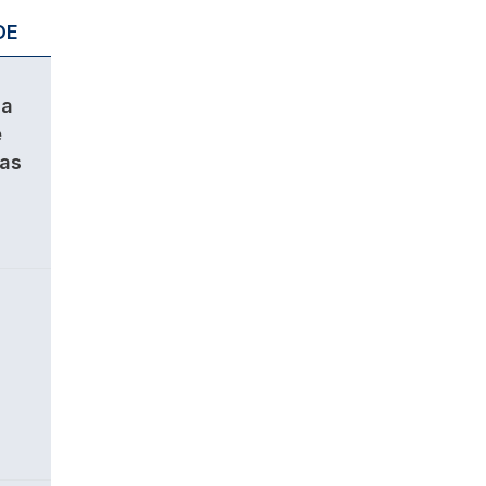
DE
da
e
ças