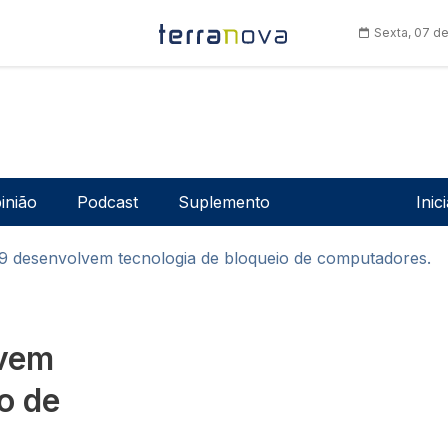
Sexta, 07 d
Men
inião
Podcast
Suplemento
Inic
i9 desenvolvem tecnologia de bloqueio de computadores.
lvem
o de