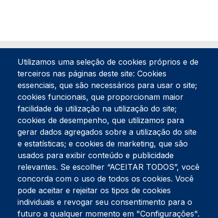
Utilizamos uma seleção de cookies próprios e de
terceiros nas páginas deste site: Cookies
essenciais, que são necessários para usar o site;
cookies funcionais, que proporcionam maior
facilidade de utilização na utilização do site;
Tel:
234 390 100
Fax:
234 390 100
cookies de desempenho, que utilizamos para
gerar dados agregados sobre a utilização do site
Endereço Postal
Apartado 42
e estatísticas; e cookies de marketing, que são
Rua Gil Eanes 31
usados para exibir conteúdo e publicidade
3834-908 Gafanha da Nazaré
relevantes. Se escolher “ACEITAR TODOS”, você
concorda com o uso de todos os cookies. Você
Estúdios
pode aceitar e rejeitar os tipos de cookies
Rua Prior Guerra
Edifício do Centro Cultural da Gafanha da Nazaré
individuais e revogar seu consentimento para o
3830-556 Gafanha da Nazaré
futuro a qualquer momento em "Configurações".