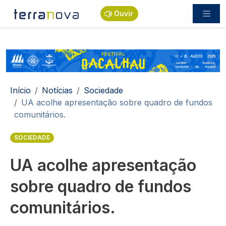
Passar para o conteúdo principal
Ouvir
Navegação estrutural
Início
Notícias
Sociedade
UA acolhe apresentação sobre quadro de fundos
comunitários.
SOCIEDADE
UA acolhe apresentação
sobre quadro de fundos
comunitários.