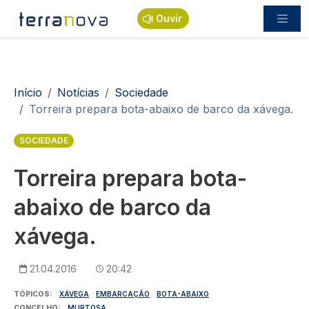
Passar para o conteúdo principal
Ouvir
Navegação estrutural
Início
Notícias
Sociedade
Torreira prepara bota-abaixo de barco da xávega.
SOCIEDADE
Torreira prepara bota-
abaixo de barco da
xávega.
21.04.2016
20:42
TÓPICOS
XÁVEGA
EMBARCAÇÃO
BOTA-ABAIXO
CONCELHO
MURTOSA