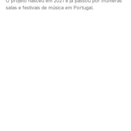
O projeto nasceu em 2021 e já passou por inúmeras
salas e festivais de música em Portugal.