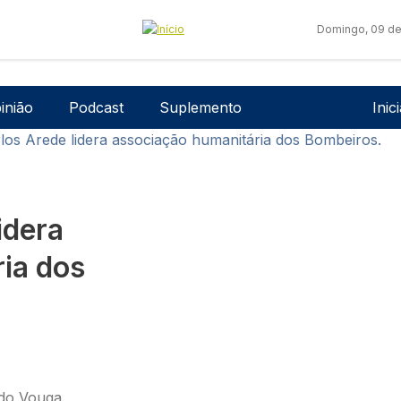
Domingo, 09 de
Men
inião
Podcast
Suplemento
Inic
los Arede lidera associação humanitária dos Bombeiros.
idera
ia dos