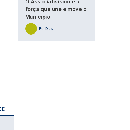
O Associativismo é a
força que une e move o
Município
Rui Dias
DE