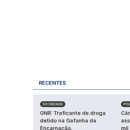
RECENTES
SOCIEDADE
POL
GNR: Traficante de droga
Câm
detido na Gafanha da
ass
Encarnação.
mil