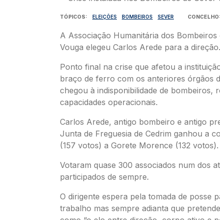
TÓPICOS
ELEIÇÕES
BOMBEIROS
SEVER
CONCELHO
A Associação Humanitária dos Bombeiros 
Vouga elegeu Carlos Arede para a direção
Ponto final na crise que afetou a instituiç
braço de ferro com os anteriores órgãos d
chegou à indisponibilidade de bombeiros, 
capacidades operacionais.
Carlos Arede, antigo bombeiro e antigo pr
Junta de Freguesia de Cedrim ganhou a cor
(157 votos) a Gorete Morence (132 votos).
Votaram quase 300 associados num dos at
participados de sempre.
O dirigente espera pela tomada de posse pa
trabalho mas sempre adianta que pretende
como “o elo entre direção, corpo ativo e 