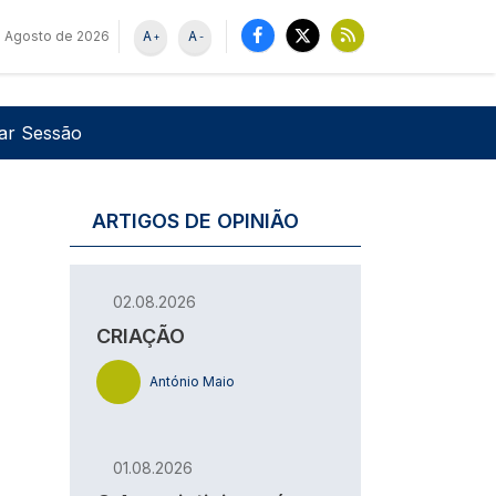
 Agosto de 2026
A
A
+
-
u de utilizador
Pesquisar
iar Sessão
ARTIGOS DE OPINIÃO
02.08.2026
CRIAÇÃO
António Maio
01.08.2026