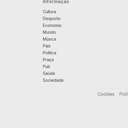
Navegação principal
Informação
Cultura
Desporto
Economia
Mundo
Música
País
Política
Praça
Pub
Saúde
Sociedade
Rodapé
Cookies
Polí