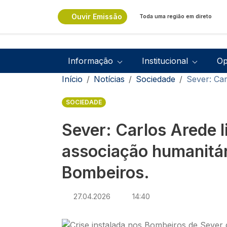
Passar para o conteúdo principal
Ouvir Emissão
Toda uma região em direto
Navegação principal
Informação
Institucional
Op
Navegação estrutural
Início
Notícias
Sociedade
Sever: Car
SOCIEDADE
Sever: Carlos Arede l
associação humanitár
Bombeiros.
27.04.2026
14:40
Imagem