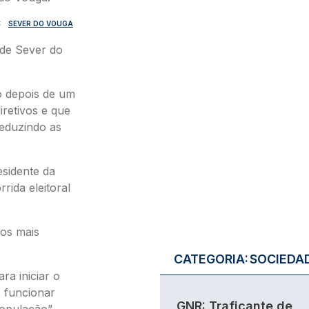
SEVER DO VOUGA
de Sever do
.
ão depois de um
iretivos e que
reduzindo as
esidente da
rida eleitoral
os mais
CATEGORIA:
SOCIEDA
ra iniciar o
 funcionar
GNR: Traficante de
população”.