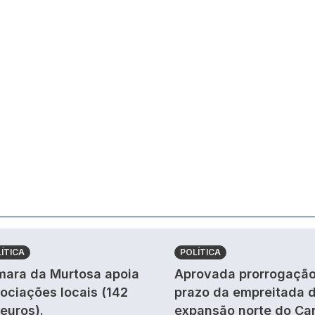
ÍTICA
POLÍTICA
ara da Murtosa apoia
Aprovada prorrogação
ociações locais (142
prazo da empreitada 
 euros).
expansão norte do Ca