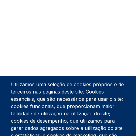
Utilizamos uma seleção de cookies próprios e de
terceiros nas páginas deste site: Cookies
essenciais, que são necessários para usar o site;
cookies funcionais, que proporcionam maior
facilidade de utilização na utilização do site;
Tel:
234 390 100
Fax:
234 390 100
cookies de desempenho, que utilizamos para
Endereço Postal
gerar dados agregados sobre a utilização do site
Apartado 42
e estatísticas; e cookies de marketing, que são