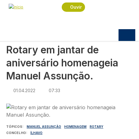
Navegação estrutural
Passar para o conteúdo principal
Início
Notícias
Sociedade
Ouvir
Rotary em jantar de aniversário homenageia
Manuel Assunção.
SOCIEDADE
Rotary em jantar de
aniversário homenageia
Manuel Assunção.
01.04.2022
07:33
Imagem
TÓPICOS
MANUEL ASSUNÇÃO
HOMENAGEM
ROTARY
CONCELHO
ÍLHAVO